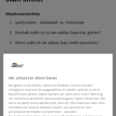
Inhaltsverzeichnis
Sportschuhe – Basketball- vs. Tennisstyle
Weshalb sollte ich zu den adidas Superstar greifen?
Wieso sollte ich die adidas Stan Smith aussuchen?
Bei den Kultschuhen von adidas rulen besonders die Modelle,
welche schon vor einigen Jahrzehnten auf dem Markt
erschienen sind und heute noch in den Topsellerlisten zu
finden sind! Die zeitlosen adidas Superstar sind ohne Zweifel
Wir schützten deine Daten
ein echter Streetwearhit, der zu Anfang vor allem
Wir geben unser Bestes, damit die Einkäufe unserer Kunden
Basketballspielern diente.
Auf der anderen Seite haben die
erfolgreich sind und die ausgewählten Produkte optimal zu ihren
kultigen Stan Smith ihren Namensursprung im
Bedürfnissen passen. Dabei handeln wir stets unter voller Wahrung
Tennissport
, von der Kortlegende Stan Smith, versteht sich.
der Sicherheit sämtlicher personenbezogener Daten. Klicke auf „OK“,
wenn du damit einverstanden bist, dass wir Informationen über dein
Beide Modelle sind aus hochwertigem Leder hergestellt. Das
Verhalten auf unserer Website nutzen, um speziell für dich
wirst du auch tagtäglich positiv spüren. Du bist dir nicht sicher
personalisierte Inhalte vorzubereiten – darunter