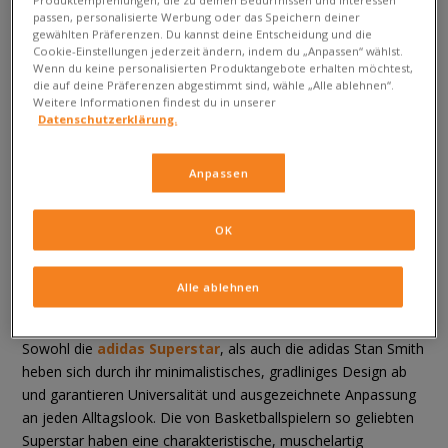
zu welchem Modell du greifen sollst? Die Auswahl ist wahrlich
Produktempfehlungen, die zu deinen Bedürfnissen und Interessen
passen, personalisierte Werbung oder das Speichern deiner
nicht einfach!
gewählten Präferenzen. Du kannst deine Entscheidung und die
Cookie-Einstellungen jederzeit ändern, indem du „Anpassen“ wählst.
Wenn du keine personalisierten Produktangebote erhalten möchtest,
die auf deine Präferenzen abgestimmt sind, wähle „Alle ablehnen“.
Weitere Informationen findest du in unserer
Datenschutzerklärung.
Anpassen
OK
Sportschuhe – Basketball- vs.
Alle ablehnen
Tennisstyle
Sowohl die
adidas Superstar
, als auch die adidas Stan Smith
heben sich durch ihr minimalistisches, gradliniges Design ab
und garantieren Universalität und ausgezeichnete Anpassung
an jeden Alltagslook. Die von Basketballspielern so geliebten
Superstar haben eine charakteristische, muschelartig