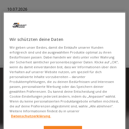
10.07.2026
Monochrome Style
Mode verabschiedet sich immer häufiger vom Überfluss und
sucht nach einer Schlichtheit, die gewollt und nicht zufällig
Wir schützten deine Daten
aussieht. Genau aus…
Wir geben unser Bestes, damit die Einkäufe unserer Kunden
erfolgreich sind und die ausgewählten Produkte optimal zu ihren
LIES
Bedürfnissen passen. Dabei handeln wir stets unter voller Wahrung
der Sicherheit sämtlicher personenbezogener Daten. Klicke auf „OK“,
wenn du damit einverstanden bist, dass wir Informationen über dein
Verhalten auf unserer Website nutzen, um speziell für dich
personalisierte Inhalte vorzubereiten – darunter
Produktempfehlungen, die zu deinen Bedürfnissen und Interessen
passen, personalisierte Werbung oder das Speichern deiner
gewählten Präferenzen. Du kannst deine Entscheidung und die
Cookie-Einstellungen jederzeit ändern, indem du „Anpassen“ wählst.
Wenn du keine personalisierten Produktangebote erhalten möchtest,
die auf deine Präferenzen abgestimmt sind, wähle „Alle ablehnen“.
Weitere Informationen findest du in unserer
Datenschutzerklärung.