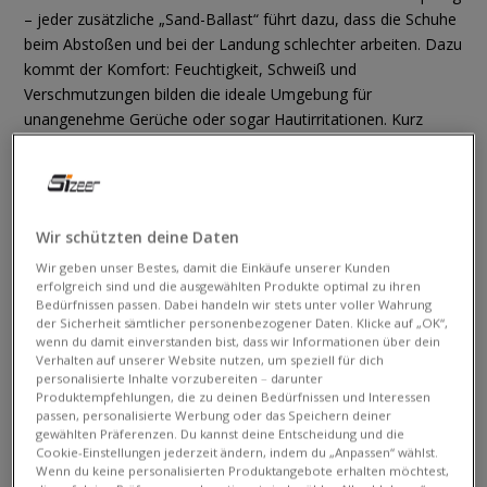
– jeder zusätzliche „Sand-Ballast“ führt dazu, dass die Schuhe
beim Abstoßen und bei der Landung schlechter arbeiten. Dazu
kommt der Komfort: Feuchtigkeit, Schweiß und
Verschmutzungen bilden die ideale Umgebung für
unangenehme Gerüche oder sogar Hautirritationen. Kurz
gesagt: Saubere Schuhe bedeuten angenehmeres Laufen –
ganz einfach.
Wir schützten deine Daten
Wir geben unser Bestes, damit die Einkäufe unserer Kunden
erfolgreich sind und die ausgewählten Produkte optimal zu ihren
Bedürfnissen passen. Dabei handeln wir stets unter voller Wahrung
der Sicherheit sämtlicher personenbezogener Daten. Klicke auf „OK“,
wenn du damit einverstanden bist, dass wir Informationen über dein
Verhalten auf unserer Website nutzen, um speziell für dich
personalisierte Inhalte vorzubereiten – darunter
Produktempfehlungen, die zu deinen Bedürfnissen und Interessen
passen, personalisierte Werbung oder das Speichern deiner
gewählten Präferenzen. Du kannst deine Entscheidung und die
Cookie-Einstellungen jederzeit ändern, indem du „Anpassen“ wählst.
144.99 €
119.99 €
Wenn du keine personalisierten Produktangebote erhalten möchtest,
179.99 €
169.99 €