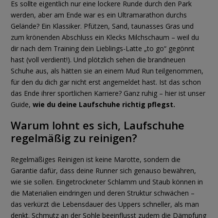
Es sollte eigentlich nur eine lockere Runde durch den Park
werden, aber am Ende war es ein Ultramarathon durchs
Gelände? Ein Klassiker. Pfützen, Sand, taunasses Gras und
zum krönenden Abschluss ein Klecks Milchschaum – weil du
dir nach dem Training dein Lieblings-Latte „to go“ gegönnt
hast (voll verdient!). Und plötzlich sehen die brandneuen
Schuhe aus, als hätten sie an einem Mud Run teilgenommen,
für den du dich gar nicht erst angemeldet hast. Ist das schon
das Ende ihrer sportlichen Karriere? Ganz ruhig – hier ist unser
Guide,
wie du deine Laufschuhe richtig pflegst.
Warum lohnt es sich, Laufschuhe
regelmäßig zu reinigen?
Regelmäßiges Reinigen ist keine Marotte, sondern die
Garantie dafür, dass deine Runner sich genauso bewähren,
wie sie sollen. Eingetrockneter Schlamm und Staub können in
die Materialien eindringen und deren Struktur schwächen –
das verkürzt die Lebensdauer des Uppers schneller, als man
denkt. Schmutz an der Sohle beeinflusst zudem die Dämpfung