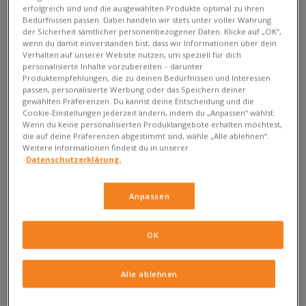
erfolgreich sind und die ausgewählten Produkte optimal zu ihren
Fashionwelt. Kurz gesagt: Sie inspirieren.
Bedürfnissen passen. Dabei handeln wir stets unter voller Wahrung
der Sicherheit sämtlicher personenbezogener Daten. Klicke auf „OK“,
Diese Sneaker nicht zu mögen, ist wirklich schwer. Sie sind
wenn du damit einverstanden bist, dass wir Informationen über dein
bequem, langlebig und ihr ikonisches Design zieht alle Blicke
Verhalten auf unserer Website nutzen, um speziell für dich
personalisierte Inhalte vorzubereiten – darunter
auf sich. Und genau deshalb sagen wir: Du wirst die adidas
Produktempfehlungen, die zu deinen Bedürfnissen und Interessen
Superstar lieben – weil sie einfach zu jedem deiner Looks
passen, personalisierte Werbung oder das Speichern deiner
passen.
gewählten Präferenzen. Du kannst deine Entscheidung und die
Cookie-Einstellungen jederzeit ändern, indem du „Anpassen“ wählst.
Wenn du keine personalisierten Produktangebote erhalten möchtest,
die auf deine Präferenzen abgestimmt sind, wähle „Alle ablehnen“.
Weitere Informationen findest du in unserer
Datenschutzerklärung.
Anpassen
OK
Der Anfang einer Legende
Alle ablehnen
Die Serie wurde 1969 als eines der ersten Modelle für den