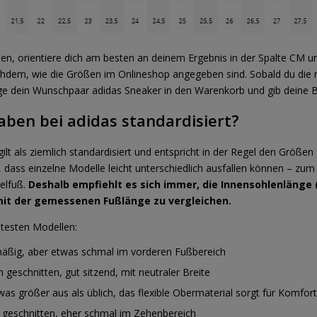
n, orientiere dich am besten an deinem Ergebnis in der Spalte CM u
chdem, wie die Größen im Onlineshop angegeben sind. Sobald du die r
ege dein Wunschpaar adidas Sneaker in den Warenkorb und gib deine B
ben bei adidas standardisiert?
gilt als ziemlich standardisiert und entspricht in der Regel den Größ
, dass einzelne Modelle leicht unterschiedlich ausfallen können – zum
elfuß.
Deshalb empfiehlt es sich immer, die Innensohlenlänge 
mit der gemessenen Fußlänge zu vergleichen.
btesten Modellen:
mäßig, aber etwas schmal im vorderen Fußbereich
h geschnitten, gut sitzend, mit neutraler Breite
twas größer aus als üblich, das flexible Obermaterial sorgt für Komfort
l geschnitten, eher schmal im Zehenbereich