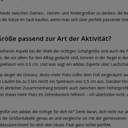
schiede zwischen Damen-, Herren- und Kindergrößen zu denken, die be
m die Katze im Sack kaufen, wenn man sich über perfekt passende Sne
röße passend zur Art der Aktivität?
rsehener Aspekt bei der Wahl der richtigen Schuhgröße sind auch die P
e, die vor allem für den Alltag gedacht sind, können in der Regel in 
pielraum von 0,5 cm. Und was sagt ein adidas Experte über Laufschu
 – je länger die Distanz, desto mehr Platz sollte dem Fuß eingeräumt w
i Läufen bis zu 5 km reicht ein Spielraum von 0,5 cm aus. Darüber hin
 Ein ähnlicher Zusammenhang besteht auch zwischen dem Höhenprofil
st etwas mehr Platz im Zehenbereich hilfreich – ich übertreibe nicht,
röße von adidas die richtige für dich ist? Denk daran, dich nicht nur a
gt die Größentabelle genau an und vergleiche sie mit der gemessenen
 dazuzurechnen! So sitzt dein neues Paar ganz sicher perfekt.