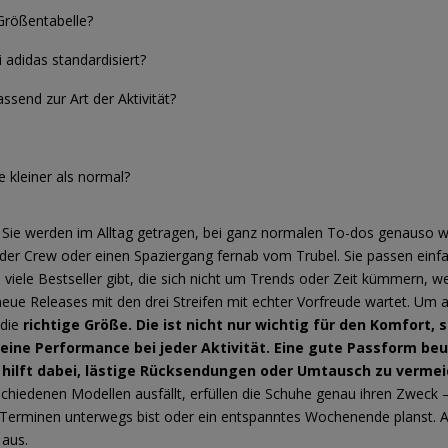
 Größentabelle?
adidas standardisiert?
send zur Art der Aktivität?
e kleiner als normal?
 Sie werden im Alltag getragen, bei ganz normalen To-dos genauso wi
it der Crew oder einen Spaziergang fernab vom Trubel. Sie passen einfac
 viele Bestseller gibt, die sich nicht um Trends oder Zeit kümmern, we
ue Releases mit den drei Streifen mit echter Vorfreude wartet. Um a
 die
richtige Größe. Die ist nicht nur wichtig für den Komfort, 
eine Performance bei jeder Aktivität. Eine gute Passform beu
 hilft dabei, lästige Rücksendungen oder Umtausch zu verme
schiedenen Modellen ausfällt, erfüllen die Schuhe genau ihren Zweck –
en Terminen unterwegs bist oder ein entspanntes Wochenende planst. A
 aus.