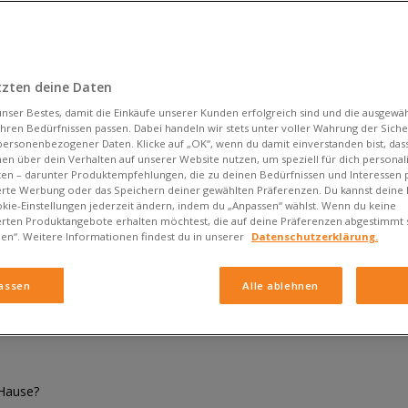
tzten deine Daten
nser Bestes, damit die Einkäufe unserer Kunden erfolgreich sind und die ausgewä
ihren Bedürfnissen passen. Dabei handeln wir stets unter voller Wahrung der Siche
personenbezogener Daten. Klicke auf „OK“, wenn du damit einverstanden bist, dass
en über dein Verhalten auf unserer Website nutzen, um speziell für dich personali
en – darunter Produktempfehlungen, die zu deinen Bedürfnissen und Interessen 
erte Werbung oder das Speichern deiner gewählten Präferenzen. Du kannst deine
kie-Einstellungen jederzeit ändern, indem du „Anpassen“ wählst. Wenn du keine
erten Produktangebote erhalten möchtest, die auf deine Präferenzen abgestimmt 
nen“. Weitere Informationen findest du in unserer
Datenschutzerklärung.
e richtige Größe bei adidas Schuh
assen
Alle ablehnen
Hause?