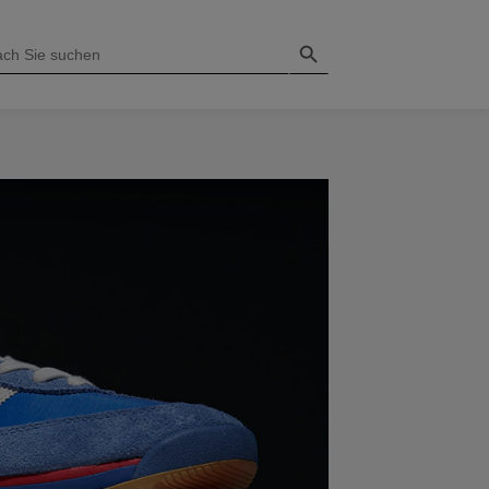
Search Button
H