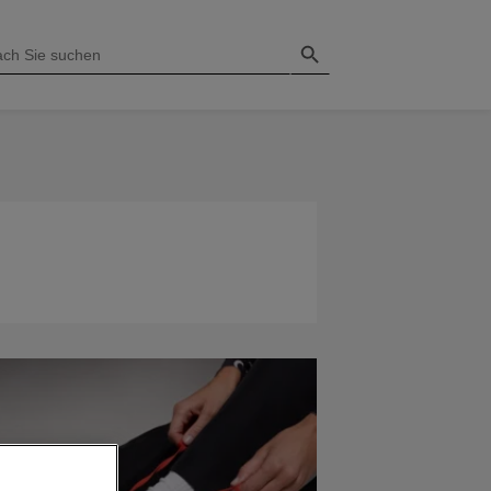
Search Button
H