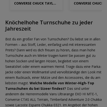
CONVERSE CHUCK TAYLOR ALL STAR CITY TREK WP
Knöchelhohe Turnschuhe zu jeder
Jahreszeit
Bist du ein großer Fan von Turnschuhen? Du liebst sie in allen
Formen – aus Stoff, Leder, einfarbig und mit interessanten
Prints? Dann wird es dich freuen zu hören, dass man hohe
Turnschuhe auch im Winter tragen kann! Sie passen gut zu
hohen Socken und langen Hosen, begleitet von einem
Sweatshirt oder einem warmen Hemd. Trage dazu eine Parka-
Jacke oder einen Wollmantel und vervollständige den Look mit
einem Rucksack, einer Mütze und den Accessoires, die du am
liebsten magst.
Welche Modelle von Winter-High-Top
Turnschuhen du bei Sizeer findest?
Das sind unter
anderem die Herrenmodelle Vans Ultrarange EXO HI MTE-1,
Converse CTAS ALL Terrain, Timberland Adventure 2.0 Chukka
sowie Lacoste Esparre Chukka 0321. Im Angebot der hohen