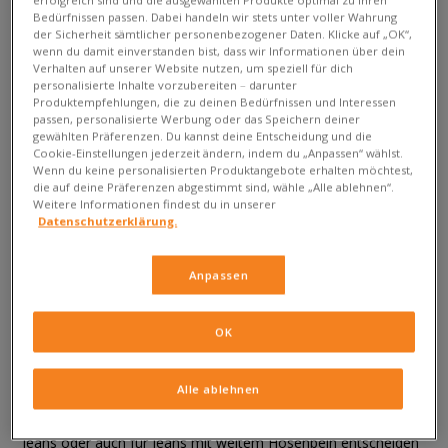
City bestens zurechtfinden wirst.
Bedürfnissen passen. Dabei handeln wir stets unter voller Wahrung
der Sicherheit sämtlicher personenbezogener Daten. Klicke auf „OK“,
Hohe Damen-Turnschuhe – mit Hose
wenn du damit einverstanden bist, dass wir Informationen über dein
Verhalten auf unserer Website nutzen, um speziell für dich
und Kleid
personalisierte Inhalte vorzubereiten – darunter
Produktempfehlungen, die zu deinen Bedürfnissen und Interessen
passen, personalisierte Werbung oder das Speichern deiner
Du hast bereits dein Traumpaar Knöchelhohe-
Turnschuhe
.
gewählten Präferenzen. Du kannst deine Entscheidung und die
Hast du dich für den klassischen Vans UA SK8-Hi oder den
Cookie-Einstellungen jederzeit ändern, indem du „Anpassen“ wählst.
Converse Chuck Taylor All Star entschieden? Oder soll deine
Wenn du keine personalisierten Produktangebote erhalten möchtest,
die auf deine Präferenzen abgestimmt sind, wähle „Alle ablehnen“.
Garderobe diesmal durch moderne und ausgefallenere
Weitere Informationen findest du in unserer
Designs ergänzt werden, wie zum Beispiel die Converse Run
Datenschutzerklärung.
Star Motion Seasonal Color Damenturnschuhe oder die Vans
UA SK8-Hi Platform Turnschuhe? Wofür du dich auch
Anpassen
entscheidest –
High-Top Turnschuhe können auf viele
Arten getragen werden.
Du kannst sie sportlich mit einer
Jogginghose, einem Crop-Top und einer über die Schulter
OK
geworfenen Crossbody-Tasche tragen. Sie passen aber auch
gut zu klassischen Jeans mit hochgekrempelten Hosenbeinen,
Alle ablehnen
hohen Socken, die über die Stiefel ragen, und deinem
Lieblings-Hoodie. Du kannst dich für Boyfriend-Jeans, Slim-Fit-
Jeans oder auch für Jeans mit weitem Hosenbein entscheiden